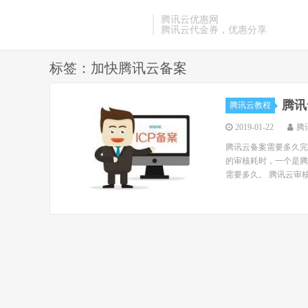
腾讯云优惠网
腾讯云代金券，优惠分享
标签：加快腾讯云备案
腾讯
腾讯云教程
2019-01-22
腾
腾讯云备案需要多久完
的审核耗时，一个是腾
需要多久。 腾讯云审核