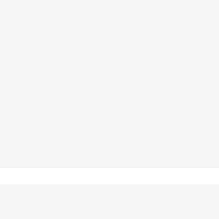
© 2026
腾讯云优惠网
SiteMap