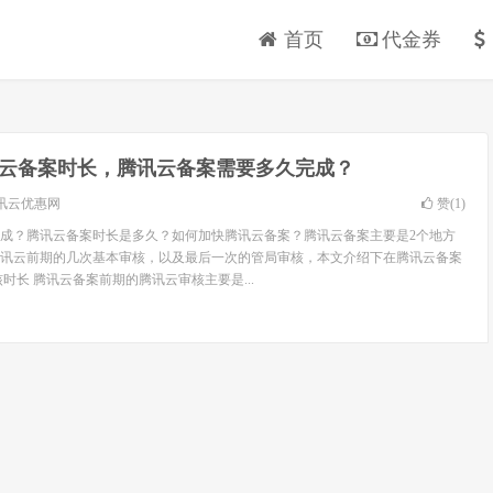
首页
代金券
云备案时长，腾讯云备案需要多久完成？
讯云优惠网
赞(
1
)
成？腾讯云备案时长是多久？如何加快腾讯云备案？腾讯云备案主要是2个地方
讯云前期的几次基本审核，以及最后一次的管局审核，本文介绍下在腾讯云备案
时长 腾讯云备案前期的腾讯云审核主要是...