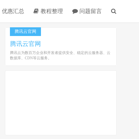
优惠汇总
教程整理
问题留言
腾讯云官网
腾讯云官网
腾讯云为数百万企业和开发者提供安全、稳定的云服务器、云
数据库、CDN等云服务。