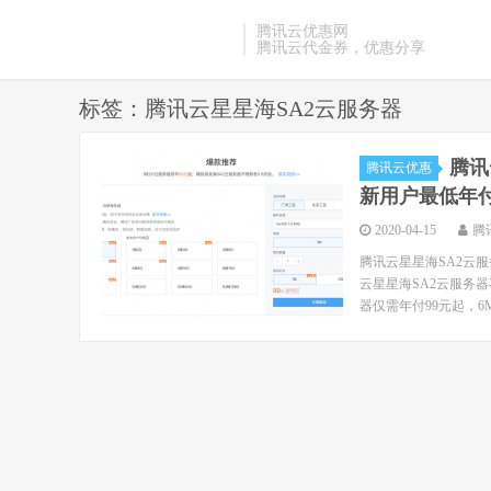
腾讯云优惠网
腾讯云代金券，优惠分享
标签：腾讯云星星海SA2云服务器
腾讯
腾讯云优惠
新用户最低年付
2020-04-15
腾
腾讯云星星海SA2云
云星星海SA2云服务
器仅需年付99元起，6M