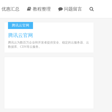
优惠汇总
教程整理
问题留言
腾讯云官网
腾讯云官网
腾讯云为数百万企业和开发者提供安全、稳定的云服务器、云
数据库、CDN等云服务。