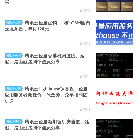
买
赞(
9
)
腾讯云轻量促销：1核1G3M国内
腾讯云优惠
云服务器，年付128元
赞(
1
)
腾讯云轻量香港机房速度、延
腾讯云教程
迟、路由线路测评信息分享
赞(
0
)
腾讯云Lighthouse惊喜夜：轻量
腾讯云优惠
应用服务器最低价，代金券、免单福利随
机送
赞(
1
)
腾讯云轻量新加坡机房速度、延
腾讯云教程
迟、路由线路测评信息分享