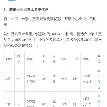
2、腾讯云企业复工专享优惠
新企业用户专享，更高配置更高优惠，帮助中小企业共克时
艰！
其中腾讯云企业用户优惠均为100%CPU性能，精选企业最主流
配置，涵盖web应用、小程序及简单App等各类应用场景，部分
促销服务器整理如下：
内
带
流
购
CPU
硬盘
架构
IPv4
价格
存
宽
量
买
点
50G高
无
768元/3
击
2核
4G
3M
KVM
1个
性能盘
限
年(1折)
直
达
点
1278
50G高
无
击
2核
4G
6M
KVM
1个
元
/3年