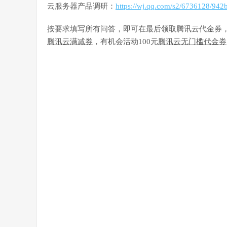
云服务器产品调研：
https://wj.qq.com/s2/6736128/942
按要求填写所有问答，即可在最后领取腾讯云代金券，会
腾讯云满减券
，有机会活动100元
腾讯云无门槛代金券