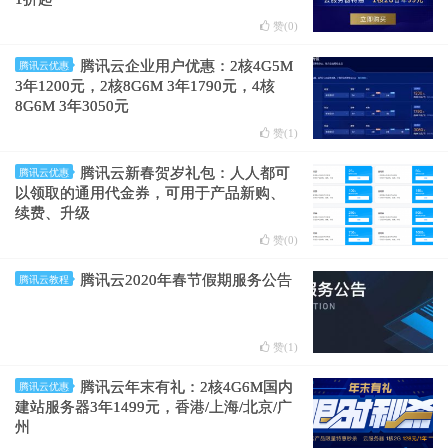
赞(
0
)
腾讯云企业用户优惠：2核4G5M
腾讯云优惠
3年1200元，2核8G6M 3年1790元，4核
8G6M 3年3050元
赞(
1
)
腾讯云新春贺岁礼包：人人都可
腾讯云优惠
以领取的通用代金券，可用于产品新购、
续费、升级
赞(
0
)
腾讯云2020年春节假期服务公告
腾讯云教程
赞(
1
)
腾讯云年末有礼：2核4G6M国内
腾讯云优惠
建站服务器3年1499元，香港/上海/北京/广
州