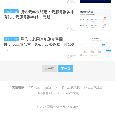
赞(
0
)
腾讯云年末钜惠：云服务器岁末
腾讯云优惠
有礼，云服务器年付99元起
赞(
0
)
腾讯云老用户年终专享回
腾讯云优惠
馈：.com域名首年8元，云服务器年付158
元
赞(
0
)
上一页
下一页
友情链接
VPS推荐
便宜VPS
腾讯云优惠网
阿里云代金券
iHerb折扣码
Hostwinds中文网
© 2026
腾讯云优惠网
SiteMap